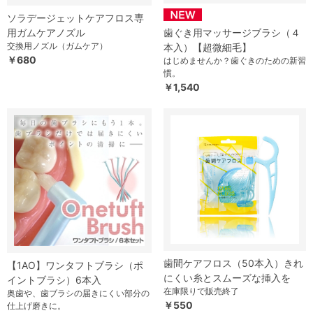
ソラデージェットケアフロス専
歯ぐき用マッサージブラシ（４
用ガムケアノズル
交換用ノズル（ガムケア）
本入）【超微細毛】
￥680
はじめませんか？歯ぐきのための新習
慣。
￥1,540
歯間ケアフロス（50本入）きれ
【1AO】ワンタフトブラシ（ポ
にくい糸とスムーズな挿入を
イントブラシ）6本入
在庫限りで販売終了
奥歯や、歯ブラシの届きにくい部分の
￥550
仕上げ磨きに。