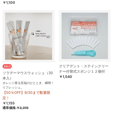
￥1,100
クリアデント・ステインクリー
ナー付替式スポンジ１２個付
ソラデーマウスウォッシュ（30
￥1,540
本入）
オレンジ香る至福のひととき、瞬間！
リフレッシュ。
【50％OFF】9/30まで数量限
定！
￥1,155
通常価格 ￥2,310