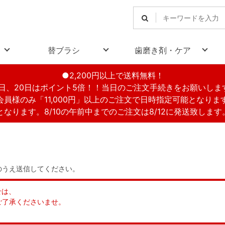
替ブラシ
歯磨き剤・ケア
●2,200円以上で送料無料！
1日、20日はポイント5倍！！当日のご注文手続きをお願いしま
会員様のみ「11,000円」以上のご注文で日時指定可能となりま
休業となります。8/10の午前中までのご注文は8/12に発送致しま
のうえ送信してください。
せは、
ご了承くださいませ。