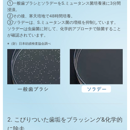
①一般歯ブラシとソラデーをS.ミュータンス菌培養液に3分間
浸漬。
②その後、寒天培地で48時間培養。
③ソラデーは、S.ミュータンス菌の増殖を抑制しています。
ソラデーは虫歯菌に対して、化学的アプローチで除菌すること
が確認されています。
※（財）日本紡績検査協会調べ
2. こびりついた歯垢をブラッシング&化学的
に除去