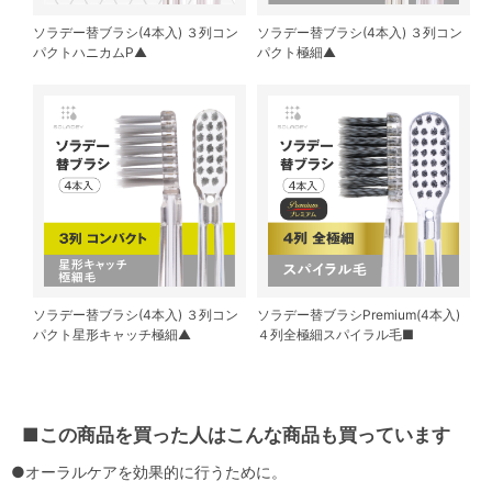
ソラデー替ブラシ(4本入) ３列コン
ソラデー替ブラシ(4本入) ３列コン
パクトハニカムP▲
パクト極細▲
ソラデー替ブラシ(4本入) ３列コン
ソラデー替ブラシPremium(4本入)
パクト星形キャッチ極細▲
４列全極細スパイラル毛■
■この商品を買った人はこんな商品も買っています
●オーラルケアを効果的に行うために。