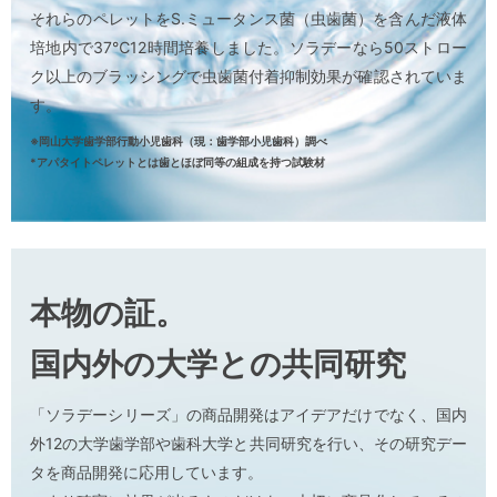
それらのペレットをS.ミュータンス菌（虫歯菌）を含んだ液体
培地内で37℃12時間培養しました。ソラデーなら50ストロー
ク以上のブラッシングで虫歯菌付着抑制効果が確認されていま
す。
※岡山大学歯学部行動小児歯科（現：歯学部小児歯科）調べ
*アパタイトペレットとは歯とほぼ同等の組成を持つ試験材
本物の証。
国内外の大学との共同研究
「ソラデーシリーズ」の商品開発はアイデアだけでなく、国内
外12の大学歯学部や歯科大学と共同研究を行い、その研究デー
タを商品開発に応用しています。