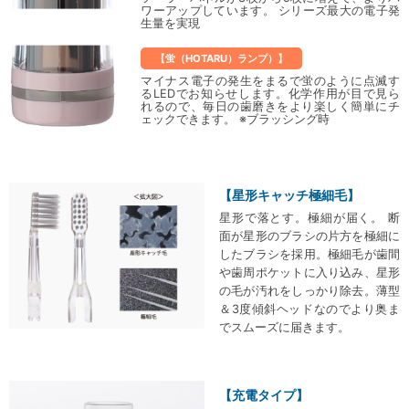
ワーアップしています。 シリーズ最大の電子発
生量を実現
【蛍（HOTARU）ランプ）】
マイナス電子の発生をまるで蛍のように点滅す
るLEDでお知らせします。化学作用が目で見ら
れるので、毎日の歯磨きをより楽しく簡単にチ
ェックできます。 ※ブラッシング時
【星形キャッチ極細毛】
星形で落とす。極細が届く。 断
面が星形のブラシの片方を極細に
したブラシを採用。極細毛が歯間
や歯周ポケットに入り込み、星形
の毛が汚れをしっかり除去。薄型
＆3度傾斜ヘッドなのでより奥ま
でスムーズに届きます。
【充電タイプ】