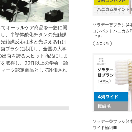
ソラデー替ブラシ(4本
してオーラルケア商品を一筋に開
コンパクトハニカム
目し、半導体酸化チタンの光触媒
（1P）
。光触媒反応は水と光さえあれば
ー歯ブラシに応用し、全国の大学
上の出荷を誇る大ヒット商品にしま
許を取得し、90件以上の学会・論
コマーク認定商品として評価され
ソラデー替ブラシ(4本
ワイド極細■