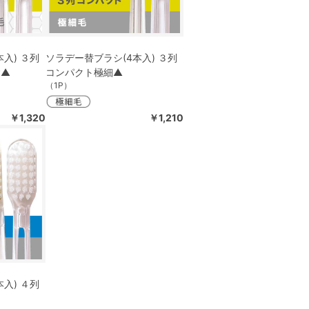
入) ３列
ソラデー替ブラシ(4本入) ３列
P▲
コンパクト極細▲
（1P）
￥1,320
￥1,210
入) ４列