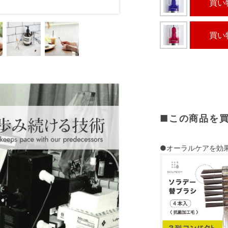
買い
買い
■この商品を
●オーラルケアを効