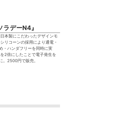
ソラデーN4』
売。日本製にこだわったデザインモ
性シリコーンの採用により通電・
め・ハンダフリーを同時に実
池を2倍にしたことで電子発生を
に。2500円で販売。