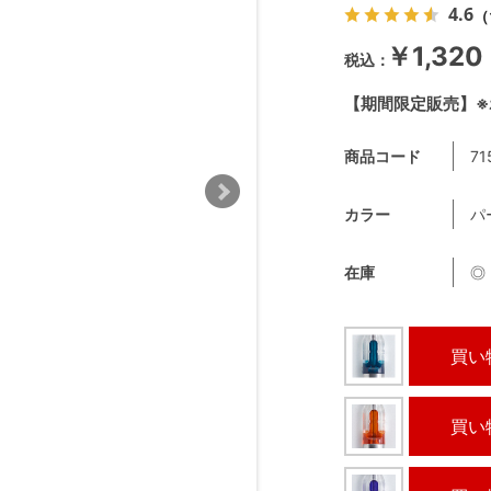
4.6
（
￥1,320
【期間限定販売】※
商品コード
71
カラー
パ
在庫
◎
買い
買い