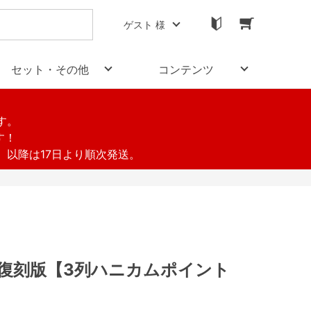
ゲスト 様
セット・その他
コンテンツ
す。
す！
す。以降は17日より順次発送。
 復刻版【3列ハニカムポイント