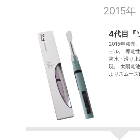
2015年
4代目『
2015年発
デル。 導電
防水・滑り止
現。 太陽電
よりスムーズ