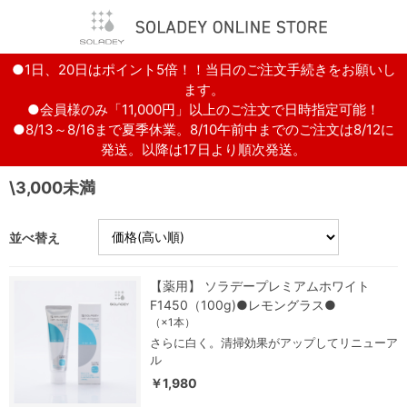
●1日、20日はポイント5倍！！当日のご注文手続きをお願いし
ます。
●会員様のみ「11,000円」以上のご注文で日時指定可能！
●8/13～8/16まで夏季休業。8/10午前中までのご注文は8/12に
発送。以降は17日より順次発送。
\3,000未満
並べ替え
【薬用】 ソラデープレミアムホワイト
F1450（100g)●レモングラス●
（×1本）
さらに白く。清掃効果がアップしてリニューア
ル
￥1,980