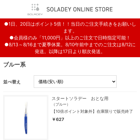
●1日、20日はポイント5倍！！当日のご注文手続きをお願いし
ます。
●会員様のみ「11,000円」以上のご注文で日時指定可能！
●8/13～8/16まで夏季休業。8/10午前中までのご注文は8/12に
発送。以降は17日より順次発送。
ブルー系
並べ替え
スタートソラデー おとな用
（ブルー）
【10倍ポイント対象外】在庫限りで販売終了
￥627