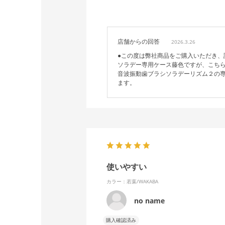
店舗からの回答
2026.3.26
●この度は弊社商品をご購入いただき、
ソラデー専用ケース藤色ですが、こち
音波振動歯ブラシソラデーリズム２の
ます。
使いやすい
カラー：若葉/WAKABA
no name
購入確認済み