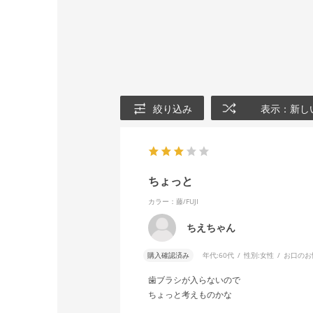
絞り込み
表示：新し
ちょっと
カラー：藤/FUJI
ちえちゃん
購入確認済み
年代:
60代
性別:
女性
お口のお
歯ブラシが入らないので
ちょっと考えものかな