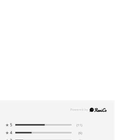
★
5
(11)
★
4
(6)