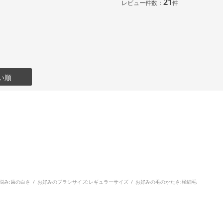
21
レビュー件数：
件
い順
悩み:
歯の白さ
お好みのブラシサイズ:
レギュラーサイズ
お好みの毛のかたさ:
極細毛