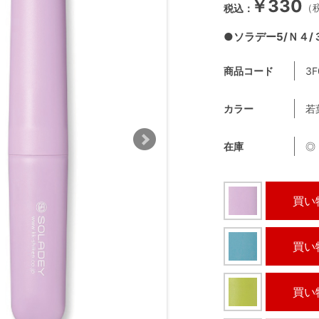
￥330
●ソラデー5/Ｎ４
商品コード
3F
カラー
若
在庫
◎
買い
買い
買い