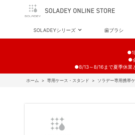
SOLADEYシリーズ
歯ブラシ
●
●
●8/13～8/16まで夏季
ホーム
>
専用ケース・スタンド
>
ソラデー専用携帯