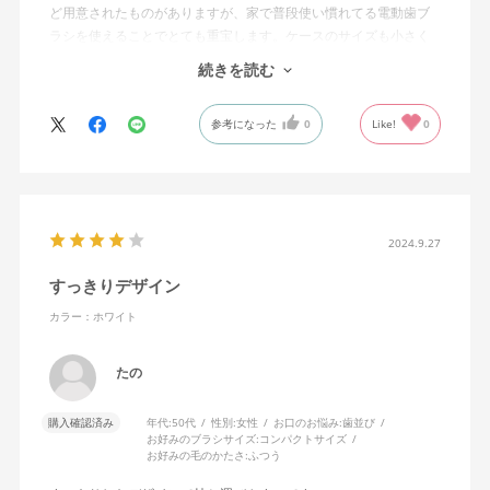
ど用意されたものがありますが、家で普段使い慣れてる電動歯ブ
ラシを使えることでとても重宝します。ケースのサイズも小さく
て電動歯ブラシがピタッと収まるようにできていて本当に重宝し
続きを読む
ています。
参考になった
0
Like!
0
2024.9.27
すっきりデザイン
カラー：ホワイト
たの
購入確認済み
年代:
50代
性別:
女性
お口のお悩み:
歯並び
お好みのブラシサイズ:
コンパクトサイズ
お好みの毛のかたさ:
ふつう