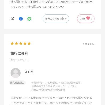
持ち運びの際に不衛生にならずゆるい三角なのでテーブルで転が
らずバックで持ち運ぶならあった方がいい
参考になった
0
Like!
0
2025.3.14
旅行に便利
カラー：ホワイト
よしだ
購入確認済み
年代:
70代～
性別:
男性
お口のお悩み:
歯石
お好みのブラシサイズ:
レギュラーサイズ
お好みの毛のかたさ:
やわらかめ
自宅で使っている電動歯ブラシをケースに入れて持ち運びをする
ことができてとても便利です。ホテルや旅館などには歯ブラシな