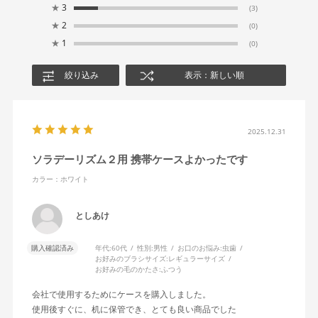
★
3
(3)
★
2
(0)
★
1
(0)
絞り込み
表示：新しい順
2025.12.31
ソラデーリズム２用 携帯ケースよかったです
カラー：ホワイト
としあけ
購入確認済み
年代:
60代
性別:
男性
お口のお悩み:
虫歯
お好みのブラシサイズ:
レギュラーサイズ
お好みの毛のかたさ:
ふつう
会社で使用するためにケースを購入しました。
使用後すぐに、机に保管でき、とても良い商品でした