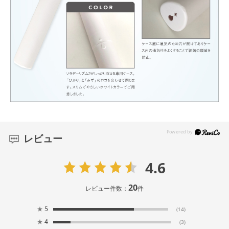
レビュー
4.6
20
レビュー件数：
件
★
5
(14)
★
4
(3)