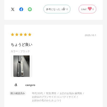
参考になった
0
Like!
0
2025.10.1
ちょうど良い
カラー：ブラック
canpro
購入確認済み
年代:
50代
性別:
男性
お口のお悩み:
歯周病
お好みのブラシサイズ:
コンパクトサイズ
お好みの毛のかたさ:
ふつう