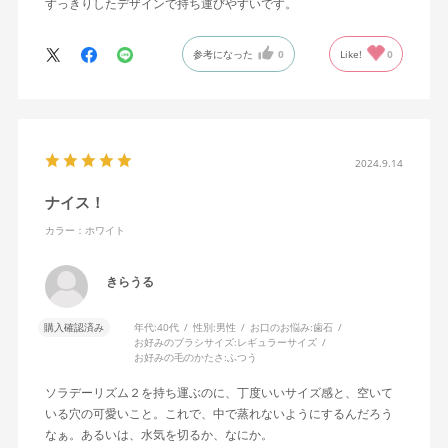
すっきりしたデザインで持ち運びやすいです。
参考になった
0
Like!
0
2024.9.14
ナイス！
カラー：ホワイト
きらうる
購入確認済み
年代:
40代
性別:
男性
お口のお悩み:
歯石
お好みのブラシサイズ:
レギュラーサイズ
お好みの毛のかたさ:
ふつう
ソラデーリズム２を持ち運ぶのに、丁度いいサイズ感と、空いて
いる穴の可愛いこと。これで、中で蒸れないようにするんだろう
なぁ。あるいは、水気を切るか、なにか。