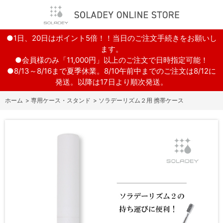
●1日、20日はポイント5倍！！当日のご注文手続きをお願いし
ます。
●会員様のみ「11,000円」以上のご注文で日時指定可能！
●8/13～8/16まで夏季休業。8/10午前中までのご注文は8/12に
発送。以降は17日より順次発送。
ホーム
>
専用ケース・スタンド
>
ソラデーリズム２用 携帯ケース